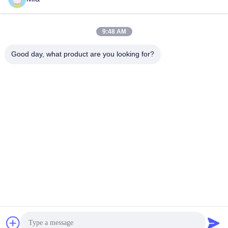
सोशल मीडिया
9:48 AM
Good day, what product are you looking for?
त्वरित संपर्क
टेलीफोन
86-180-3600-2589
ईमेल
sales04@slssteel.com
पता
168 कियांगाओ रोड, लियांग्शी जिला, वूशी, चीन
गोपनीयता नीति
|
साइटमैप
चीन अच्छा गुणवत्ता पीतल धातु की चादरें आपूर्तिकर्ता. कॉपीराइट © 2022-2026
Wuxi Sylaith Special Steel Co., Ltd. . सब सभी अधिकार सुरक्षित.