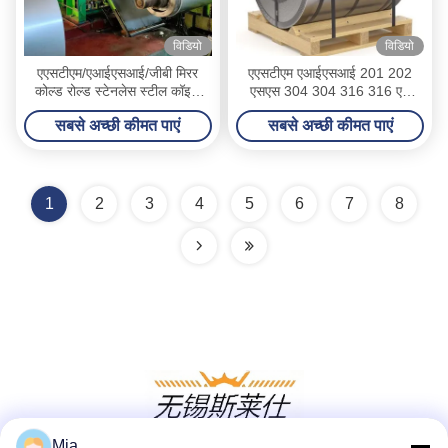
विडियो
विडियो
एएसटीएम/एआईएसआई/जीबी मिरर
एएसटीएम एआईएसआई 201 202
कोल्ड रोल्ड स्टेनलेस स्टील कॉइल
एसएस 304 304 316 316 एल
201 301 304 304L 316 316L
430 ग्रेड 2 बी खत्म गर्म ठंडा लुढ़का
सबसे अच्छी कीमत पाएं
सबसे अच्छी कीमत पाएं
हुआ स्टेनलेस स्टील कॉइल्स
1
2
3
4
5
6
7
8
Mia